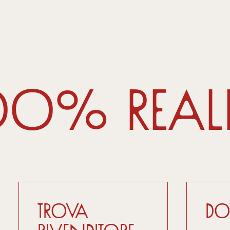
00% real
Trova
D