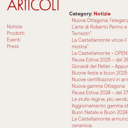
Articoli
Category:
Notizie
Nuova Ottagona: l’eleganza
Notizie
L’arte di Roberto Perino e
Prodotti
Terrestri”
Eventi
La Castellamonte vince il 
Press
mostra”
La Castellamonte • OPEN
Pausa Estiva 2025 – dal 2
Giovedi del Pellet – App
Buone feste e buon 2025
Nuove certificazioni in arr
Nuova gamma Ottagona
Pausa Estiva 2024 – dal 27
Le stufe regine, più vend
Aggiornamento gamma st
Buon Natale e Buon 2024
La Castellamonte annuncia 
ceramica