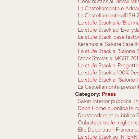
CookinStack al ‘Nhow Mil
La Castellamonte e Adria
La Castellamonte all’ISH 
Le stufe Stack alla ‘Bien
Le stufe Stack ad ‘Everyd
Le stufe Stack, case histor
Keramos al Salone Satelli
Le stufe Stack al ‘Salone S
Stack Stoves a ‘MOST 201
Le stufe Stack a ‘Progett
Le stufe Stack a 100% De
Le stufe Stack al ‘Salone I
La Castellamonte presenta
Category:
Press
Salon Interior pubblica 
Deco Home pubblica le no
Derstandard.at pubblica
Cubistack tra le miglior
Elle Decoration Francia p
Le stufe Stack su INTERNI