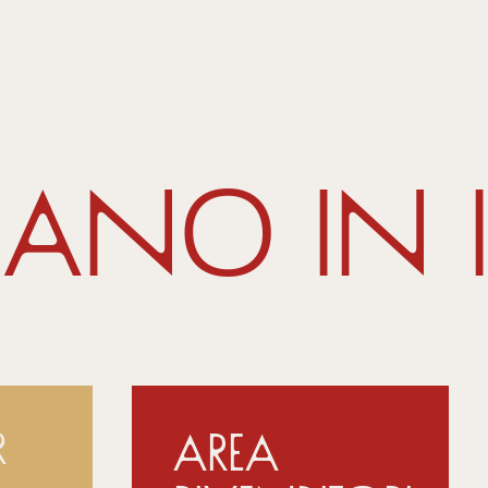
mano in 
Area
r