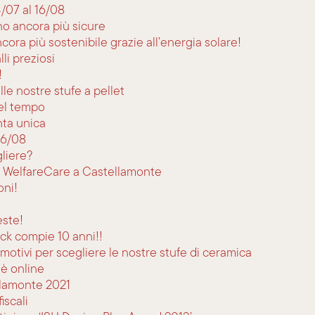
4/07 al 16/08
no ancora più sicure
ora più sostenibile grazie all’energia solare!
li preziosi
!
le nostre stufe a pellet
el tempo
nta unica
16/08
gliere?
o WelfareCare a Castellamonte
oni!
este!
ack compie 10 anni!!
motivi per scegliere le nostre stufe di ceramica
 è online
llamonte 2021
iscali