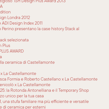
tigioso ‘ISH Design Plus Award 2013’
IA
dition
sign Londra 2012
e ADI Design Index 2011
to Perino presentano la case history Stack al
tack selezionata
n Plus
N PLUS AWARD
a
lla ceramica di Castellamonte
i x La Castellamonte
sca Formia e Roberto Castellano x La Castellamonte
nicolò x La Castellamonte
25: la Rotonda Antonelliana e il Temporary Shop
zzo unico per la tua casa
una stufa familiare ma più efficiente e versatile
e di ceramica per esterni