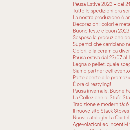
Pausa Estiva 2023 – dal 2
Tutte le spedizioni ora so
La nostra produzione è anc
Decorazioni: colori e metal
Buone feste e buon 2023
Sospesa la produzione del
Superfici che cambiano n
Colori, e la ceramica dive
Pausa estiva dal 23/07 al 
Legna o pellet, quale sce
Siamo partner dell’event
Porte aperte alle promozi
È ora di restyling!
Pausa invernale. Buone F
La Collezione di Stufe St
Tradizione e modernità: 6 
Il nuovo sito Stack Stoves
Nuovi cataloghi La Caste
Agevolazioni ed incentivi f