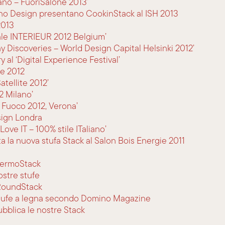
ano – FuoriSalone 2013’
no Design presentano CookinStack al ISH 2013
2013
nale INTERIEUR 2012 Belgium’
ay Discoveries – World Design Capital Helsinki 2012’
y al ‘Digital Experience Festival’
te 2012
atellite 2012’
2 Milano’
o Fuoco 2012, Verona’
sign Londra
 Love IT – 100% stile ITaliano’
 la nuova stufa Stack al Salon Bois Energie 2011
ThermoStack
stre stufe
 RoundStack
i stufe a legna secondo Domino Magazine
ubblica le nostre Stack