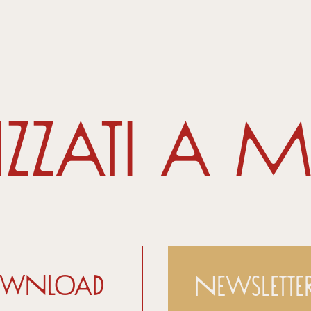
izzati a 
ownload
Newslette