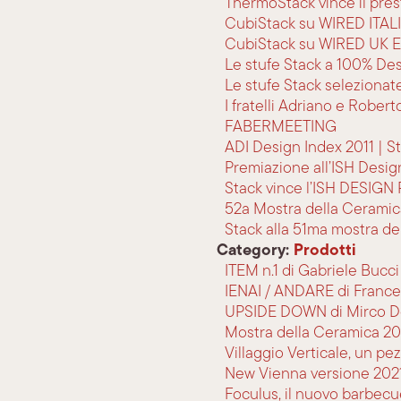
ThermoStack vince il pres
CubiStack su WIRED ITAL
CubiStack su WIRED UK E
Le stufe Stack a 100% De
Le stufe Stack selezionat
I fratelli Adriano e Rober
FABERMEETING
ADI Design Index 2011 | S
Premiazione all’ISH Desig
Stack vince l’ISH DESIG
52a Mostra della Ceramic
Stack alla 51ma mostra de
Category:
Prodotti
ITEM n.1 di Gabriele Bucc
IENAI / ANDARE di France
UPSIDE DOWN di Mirco De
Mostra della Ceramica 20
Villaggio Verticale, un pe
New Vienna versione 2021, 
Foculus, il nuovo barbecu