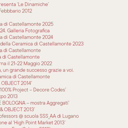
resenta ‘Le Dinamiche’
 Febbbario 2012
a di Castellamonte 2025
4. Galleria Fotografica
a di Castellamonte 2024
a della Ceramica di Castellamonte 2023
a di Castellamonte
a di Castellamonte
na il 21-22 Maggio 2022
, un grande successo grazie a voi.
ramica di Castellamonte
& OBJECT 2014’
e 100% Project – Decore Codes’
xpo 2013
IE BOLOGNA – mostra Aggregati’
 & OBJECT 2013’
 Professors @ scuola SSS_AA di Lugano
one al ‘High Point Market 2013’