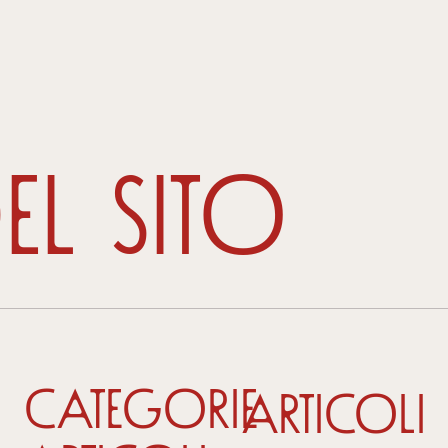
l sito
i
Categorie
Articoli