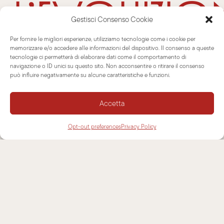
l’evoluzio
Gestisci Consenso Cookie
di
Per fornire le migliori esperienze, utilizziamo tecnologie come i cookie per
memorizzare e/o accedere alle informazioni del dispositivo. Il consenso a queste
tecnologie ci permetterà di elaborare dati come il comportamento di
navigazione o ID unici su questo sito. Non acconsentire o ritirare il consenso
può influire negativamente su alcune caratteristiche e funzioni.
Ottagon
Accetta
Opt-out preferences
Privacy Policy
Questa nuova veste nasce per offrire un’alternativa
più sobria al modello originale, senza perdere la
ricchezza che contraddistingue il prodotto. Se
l’Ottagona classica celebra l’opulenza dei fregi
decorativi tradizionali, la versione liscia reinterpreta
la sua forma iconica per un impatto visivo di grande