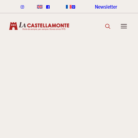
Newsletter
STUFE CLASSICHE
Nuova
CLASSICHE LEGNA
CLASSICHE PELLET
GAMMA COLORI CLASSICHE
SCOPRI LA COLLEZIONE
Ottago
STUFE STACK
LINEA ROUND STACK
LINEA CUBI STACK
l’elegan
COOKIN STACK
MINI STACK
GAMMA COLORI STACK