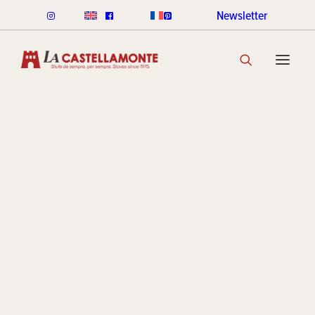
Newsletter
STUFE CLASSICHE
Agevola
CLASSICHE LEGNA
CLASSICHE PELLET
GAMMA COLORI CLASSICHE
SCOPRI LA COLLEZIONE
ed incen
STUFE STACK
LINEA ROUND STACK
LINEA CUBI STACK
fiscali
COOKIN STACK
MINI STACK
GAMMA COLORI STACK