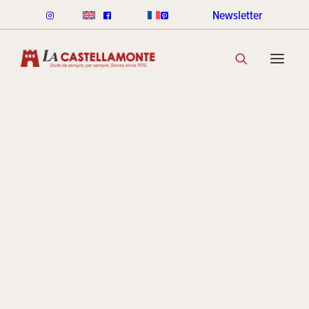
Newsletter
STUFE CLASSICHE
Nuova
CLASSICHE LEGNA
CLASSICHE PELLET
GAMMA COLORI CLASSICHE
SCOPRI LA COLLEZIONE
gamm
STUFE STACK
LINEA ROUND STACK
LINEA CUBI STACK
Ottago
COOKIN STACK
MINI STACK
GAMMA COLORI STACK