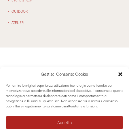
STUFE STACK
OUTDOOR
ATELIER
Leggi anche
Gestisci Consenso Cookie
Per fornire le migliori esperienze, utilizziamo tecnologie come i cookie per
memorizzare e/o accedere alle informazioni del dispositivo. Il consenso a queste
tecnologie ci permetterà di elaborare dati come il comportamento di
PRODOTTI
NOTIZIE
navigazione o ID unici su questo sito. Non acconsentire o ritirare il consenso
può influire negativamente su alcune caratteristiche e funzioni.
Accetta