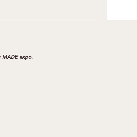
MADE expo
so
.