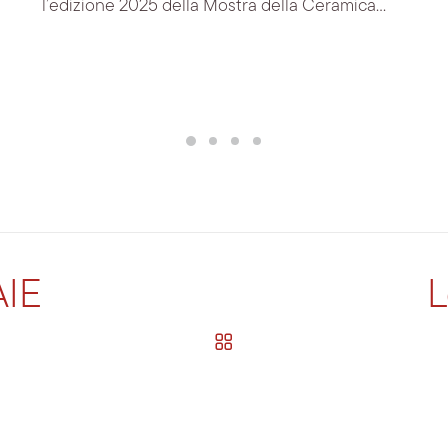
l’edizione 2025 della Mostra della Ceramica...
AIE
L