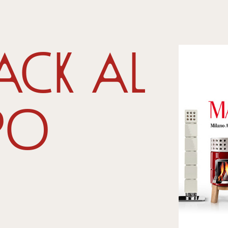
Stack al
po