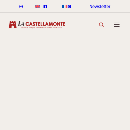
Newsletter
STUFE CLASSICHE
60°
CLASSICHE LEGNA
CLASSICHE PELLET
GAMMA COLORI CLASSICHE
SCOPRI LA COLLEZIONE
Mostra
STUFE STACK
LINEA ROUND STACK
LINEA CUBI STACK
della
COOKIN STACK
MINI STACK
GAMMA COLORI STACK