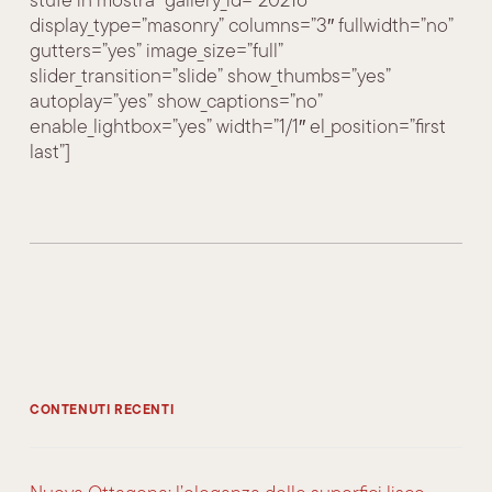
display_type=”masonry” columns=”3″ fullwidth=”no”
gutters=”yes” image_size=”full”
slider_transition=”slide” show_thumbs=”yes”
autoplay=”yes” show_captions=”no”
enable_lightbox=”yes” width=”1/1″ el_position=”first
last”]
CONTENUTI RECENTI