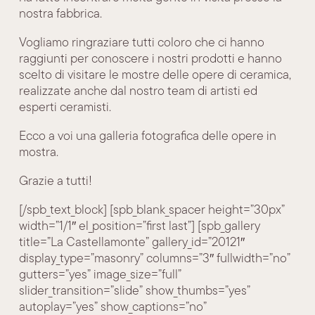
nostra fabbrica.
Vogliamo ringraziare tutti coloro che ci hanno
raggiunti per conoscere i nostri prodotti e hanno
scelto di visitare le mostre delle opere di ceramica,
realizzate anche dal nostro team di artisti ed
esperti ceramisti.
Ecco a voi una galleria fotografica delle opere in
mostra.
Grazie a tutti!
[/spb_text_block] [spb_blank_spacer height=”30px”
width=”1/1″ el_position=”first last”] [spb_gallery
title=”La Castellamonte” gallery_id=”20121″
display_type=”masonry” columns=”3″ fullwidth=”no”
gutters=”yes” image_size=”full”
slider_transition=”slide” show_thumbs=”yes”
autoplay=”yes” show_captions=”no”