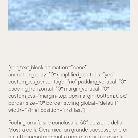
[spb_text_block animation=”none”
animation_delay=”0″ simplified_controls=”yes”
custom_css_percentage=”no” padding_vertical=”0″
padding_horizontal=”0″ margin_vertical=”0″
custom_css=”margin-top: 0px;margin-bottom: 0px;”
border_size=”0″ border_styling_global=”default”
width=”1/1″ el_position=”first last”]
Pochi giorni fa si è conclusa la 60° edizione della
Mostra della Ceramica, un grande successo che ci
ha fatto incontrare molta gente in visita presso la