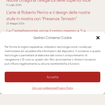
Nuova Ottagona: l’eleganza delle superfici lisce
9 Luglio 2026
L’arte di Roberto Perino e il design delle nostre
stufe in mostra con “Presenze Terrestri”
22 Maggio 2026
La Castellamonte vince il primo premio a “La
bellezza artigiana si mette in mostra”
Gestisci Consenso Cookie
2 Marzo 2026
Per fornire le migliori esperienze, utilizziamo tecnologie come i cookie per
La Castellamonte • OPEN DAYS • 23/02 > 06/03 •
memorizzare e/o accedere alle informazioni del dispositivo. Il consenso a queste
2026
tecnologie ci permetterà di elaborare dati come il comportamento di
navigazione o ID unici su questo sito. Non acconsentire o ritirare il consenso
17 Febbraio 2026
può influire negativamente su alcune caratteristiche e funzioni.
ITEM n.1 di Gabriele Bucci x La Castellamonte
18 Settembre 2025
Accetta
Opt-out preferences
Privacy Policy
CATEGORIE