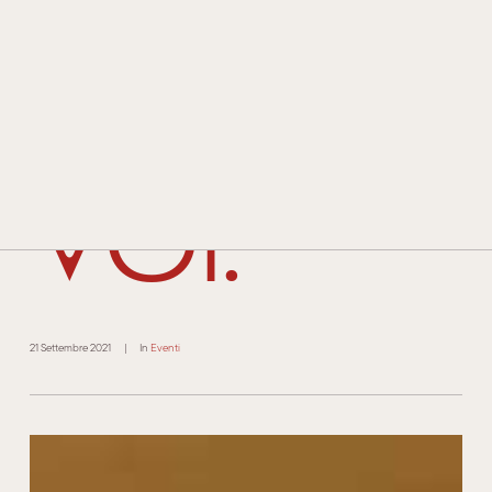
STORIA E TRADIZIONE
TECNOLOGIA E INNOVAZIONE
grazie a
PREMI E RICONOSCIMENTI
CONTATTI
voi.
RIVENDITORI
21 Settembre 2021
|
In
Eventi