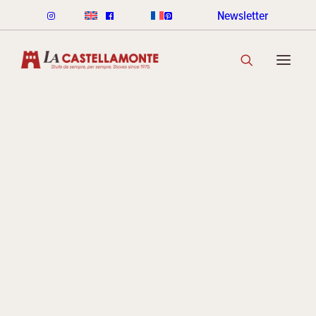
Newsletter
STUFE CLASSICHE
Le stufe
CLASSICHE LEGNA
CLASSICHE PELLET
GAMMA COLORI CLASSICHE
SCOPRI LA COLLEZIONE
Stack al
STUFE STACK
LINEA ROUND STACK
LINEA CUBI STACK
'Salone
COOKIN STACK
MINI STACK
GAMMA COLORI STACK