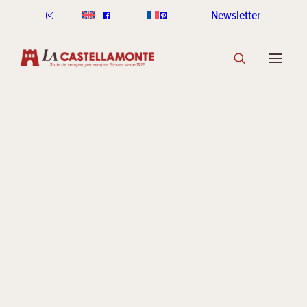
Newsletter
STUFE CLASSICHE
CLASSICHE LEGNA
CLASSICHE PELLET
GAMMA COLORI CLASSICHE
SCOPRI LA COLLEZIONE
STUFE STACK
LINEA ROUND STACK
LINEA CUBI STACK
COOKIN STACK
MINI STACK
GAMMA COLORI STACK