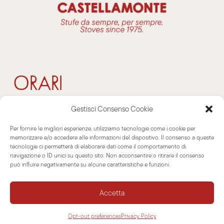
ORARI
Gestisci Consenso Cookie
lun-ven
Per fornire le migliori esperienze, utilizziamo tecnologie come i cookie per
9-12 / 14-17
memorizzare e/o accedere alle informazioni del dispositivo. Il consenso a queste
tecnologie ci permetterà di elaborare dati come il comportamento di
sabato
navigazione o ID unici su questo sito. Non acconsentire o ritirare il consenso
9-12
può influire negativamente su alcune caratteristiche e funzioni.
(su appuntamento)
Accetta
COLLEZIONI
Opt-out preferences
Privacy Policy