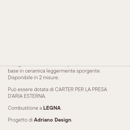
STORIA E TRADIZIONE
Rim
TECNOLOGIA E INNOVAZIONE
PREMI E RICONOSCIMENTI
CONTATTI
RIVENDITORI
Il nostro modello tondo in linea moderna, adatta a
tutti gli ambienti. Dotata di porta ‘Gran Fuoco’ e
base in ceramica leggermente sporgente.
Disponibile in 2 misure.
Può essere dotata di CARTER PER LA PRESA
D’ARIA ESTERNA.
LEGNA
Combustione a
.
Adriano Design
Progetto di
.