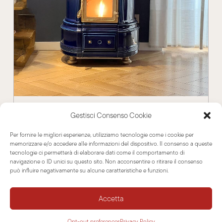
Classiche
Gestisci Consenso Cookie
Per fornire le migliori esperienze, utilizziamo tecnologie come i cookie per
memorizzare e/o accedere alle informazioni del dispositivo. Il consenso a queste
Pellet
tecnologie ci permetterà di elaborare dati come il comportamento di
navigazione o ID unici su questo sito. Non acconsentire o ritirare il consenso
può influire negativamente su alcune caratteristiche e funzioni.
Accetta
Stufe di ceramica dalle linee classiche,
con combustione a pellet.
Opt-out preferences
Privacy Policy