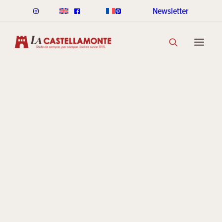
Newsletter
STUFE CLASSICHE
CLASSICHE LEGNA
CLASSICHE PELLET
GAMMA COLORI CLASSICHE
SCOPRI LA COLLEZIONE
STUFE STACK
LINEA ROUND STACK
LINEA CUBI STACK
COOKIN STACK
MINI STACK
GAMMA COLORI STACK