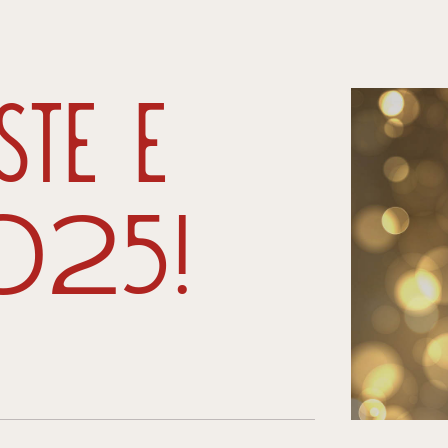
te e
025!