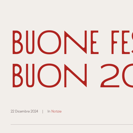
Buone fes
buon 2
22 Dicembre 2024
|
In
Notizie