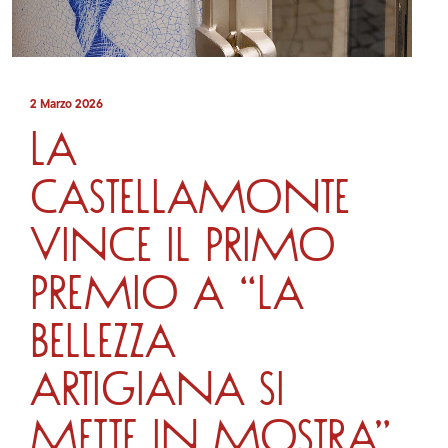
2 Marzo 2026
La
Castellamonte
vince il primo
premio a “La
bellezza
artigiana si
mette in mostra”