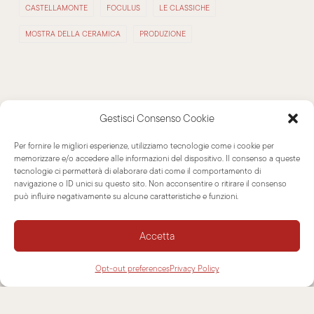
CASTELLAMONTE
FOCULUS
LE CLASSICHE
MOSTRA DELLA CERAMICA
PRODUZIONE
CONTENUTI RECENTI
Gestisci Consenso Cookie
Per fornire le migliori esperienze, utilizziamo tecnologie come i cookie per
memorizzare e/o accedere alle informazioni del dispositivo. Il consenso a queste
Nuova Ottagona: l’eleganza delle superfici lisce
tecnologie ci permetterà di elaborare dati come il comportamento di
navigazione o ID unici su questo sito. Non acconsentire o ritirare il consenso
9 Luglio 2026
può influire negativamente su alcune caratteristiche e funzioni.
L’arte di Roberto Perino e il design delle nostre
stufe in mostra con “Presenze Terrestri”
Accetta
22 Maggio 2026
La Castellamonte vince il primo premio a “La
Opt-out preferences
Privacy Policy
bellezza artigiana si mette in mostra”
2 Marzo 2026