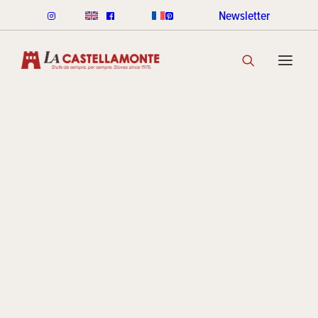
Newsletter
STUFE CLASSICHE
Alcuni sc
CLASSICHE LEGNA
CLASSICHE PELLET
GAMMA COLORI CLASSICHE
SCOPRI LA COLLEZIONE
della M
STUFE STACK
LINEA ROUND STACK
LINEA CUBI STACK
della
COOKIN STACK
MINI STACK
GAMMA COLORI STACK