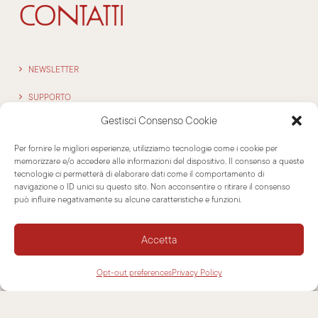
CONTATTI
NEWSLETTER
SUPPORTO
Gestisci Consenso Cookie
CONTATTI
Per fornire le migliori esperienze, utilizziamo tecnologie come i cookie per
memorizzare e/o accedere alle informazioni del dispositivo. Il consenso a queste
INFORMAZIONI
tecnologie ci permetterà di elaborare dati come il comportamento di
navigazione o ID unici su questo sito. Non acconsentire o ritirare il consenso
può influire negativamente su alcune caratteristiche e funzioni.
DISCONOSCIMENTO
Accetta
COOKIE POLICY
Opt-out preferences
Privacy Policy
PRIVACY POLICY
MAPPA DEL SITO