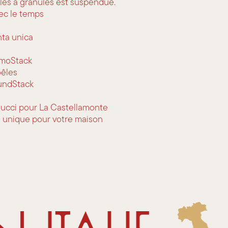
les à granulés est suspendue.
ec le temps
nta unica
rmoStack
êles
oundStack
Bucci pour La Castellamonte
ce unique pour votre maison