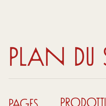
Plan du s
Prodott
Pages