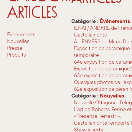
Articles
Catégorie :
Événements
IENAI / ANDARE de France
Événements
Castellamonte
Nouvelles
À L’ENVERS de Mirco Den
Presse
Exposition de céramique 2
Produits
temporaire
64e exposition de céram
Exposition de céramique 
63e exposition de céram
Quelques photos de l’ex
62e exposition de céram
Catégorie :
Nouvelles
Nouvelle Ottagona : l’élé
L’art de Roberto Perino e
«Presenze Terrestri».
Castellamonte remporte l
Showcased »