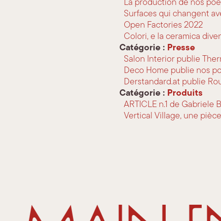
La production de nos poê
Surfaces qui changent av
Open Factories 2022
Colori, e la ceramica dive
Catégorie :
Presse
Salon Interior publie The
Deco Home publie nos po
Derstandard.at publie R
Catégorie :
Produits
ARTICLE n.1 de Gabriele 
Vertical Village, une piè