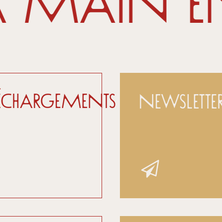
a main en
léchargements
Newslette