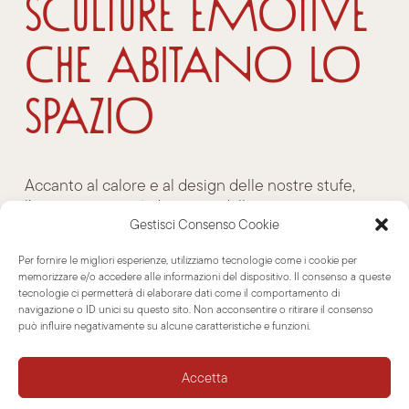
sculture emotive
che abitano lo
spazio
Accanto al calore e al design delle nostre stufe,
l’esposizione sarà dominata dalle imponenti e
Gestisci Consenso Cookie
maestose opere scultoree di Roberto. Figure
totemiche monumentali alte fino a due metri, sfere
Per fornire le migliori esperienze, utilizziamo tecnologie come i cookie per
cosmiche e opere in argilla trasformeranno il
memorizzare e/o accedere alle informazioni del dispositivo. Il consenso a queste
mulino in un paesaggio vivo e inatteso. Non si tratta
tecnologie ci permetterà di elaborare dati come il comportamento di
di semplici oggetti decorativi pensati per abbellire
navigazione o ID unici su questo sito. Non acconsentire o ritirare il consenso
può influire negativamente su alcune caratteristiche e funzioni.
un angolo, ma di vere e proprie “presenze” nate per
abitare lo spazio e stringere una relazione intima
con chi le osserva.
Accetta