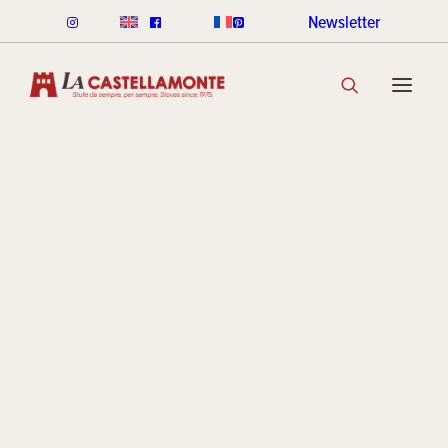
Newsletter
STUFE CLASSICHE
L'arte di
CLASSICHE LEGNA
CLASSICHE PELLET
GAMMA COLORI CLASSICHE
SCOPRI LA COLLEZIONE
Roberto
STUFE STACK
LINEA ROUND STACK
LINEA CUBI STACK
Perino e
COOKIN STACK
MINI STACK
GAMMA COLORI STACK