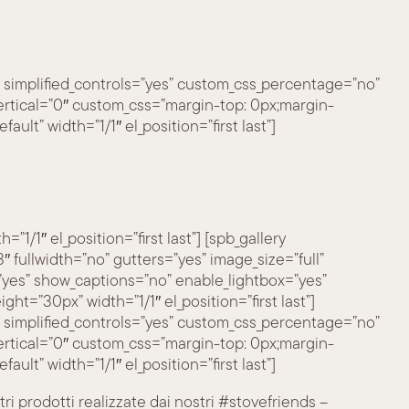
 simplified_controls=”yes” custom_css_percentage=”no”
ertical=”0″ custom_css=”margin-top: 0px;margin-
ult” width=”1/1″ el_position=”first last”]
”1/1″ el_position=”first last”] [spb_gallery
 fullwidth=”no” gutters=”yes” image_size=”full”
=”yes” show_captions=”no” enable_lightbox=”yes”
ight=”30px” width=”1/1″ el_position=”first last”]
 simplified_controls=”yes” custom_css_percentage=”no”
ertical=”0″ custom_css=”margin-top: 0px;margin-
ult” width=”1/1″ el_position=”first last”]
ri prodotti realizzate dai nostri #stovefriends –