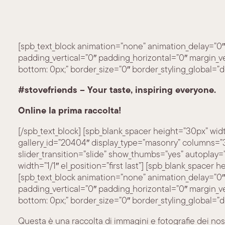
[spb_text_block animation=”none” animation_delay=”0″
padding_vertical=”0″ padding_horizontal=”0″ margin_v
bottom: 0px;” border_size=”0″ border_styling_global=”defa
#stovefriends –
Your taste, inspiring everyone.
Online la prima raccolta!
[/spb_text_block] [spb_blank_spacer height=”30px” width=
gallery_id=”20404″ display_type=”masonry” columns=”3″
slider_transition=”slide” show_thumbs=”yes” autoplay
width=”1/1″ el_position=”first last”] [spb_blank_spacer he
[spb_text_block animation=”none” animation_delay=”0″
padding_vertical=”0″ padding_horizontal=”0″ margin_v
bottom: 0px;” border_size=”0″ border_styling_global=”defa
Questa è una raccolta di immagini e fotografie dei nost