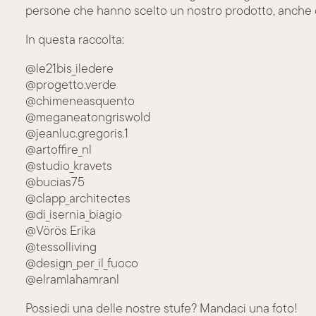
persone che hanno scelto un nostro prodotto, anche con
In questa raccolta:
@le21bis_iledere
@progetto.verde
@chimeneasquento
@meganeatongriswold
@jeanluc.gregoris.1
@artoffire_nl
@studio_kravets
@bucias75
@clapp_architectes
@di_isernia_biagio
@Vörös Erika
@tessolliving
@design_per_il_fuoco
@elramlahamranl
Possiedi una delle nostre stufe? Mandaci una foto!