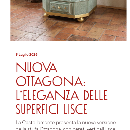
9 Luglio 2026
Nuova
Ottagona:
l’eleganza delle
superfici lisce
La Castellamonte presenta la nuova versione
della stufa Ottagona, con pareti verticali lisce