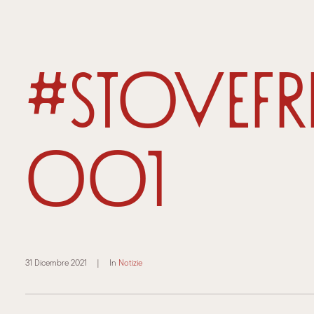
#stovefr
001
31 Dicembre 2021
|
In
Notizie