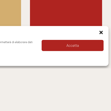
ermetterà di elaborare dati
Accetta
CONTATTI
INFORMAZION
NEWSLETTER
DISCONOSCIMENTO
SUPPORTO
COOKIE POLICY