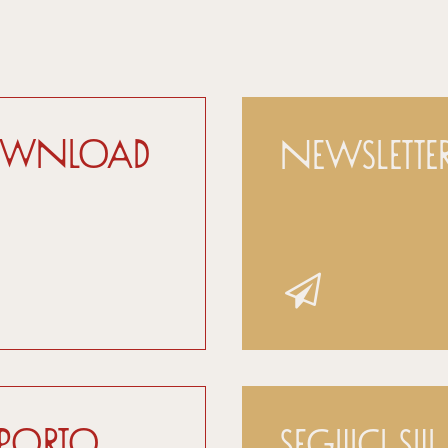
ownload
Newslette
pporto
Seguici sui