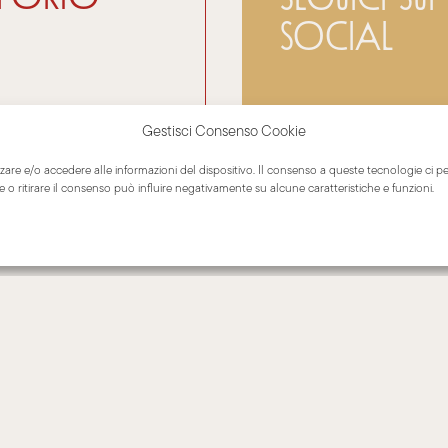
social
Gestisci Consenso Cookie
zzare e/o accedere alle informazioni del dispositivo. Il consenso a queste tecnologie ci p
 ritirare il consenso può influire negativamente su alcune caratteristiche e funzioni.
ORARI
COLLEZIONI
lun-ven
STUFE CLASSICHE
9-12 / 14-17
CLASSICHE LEGNA