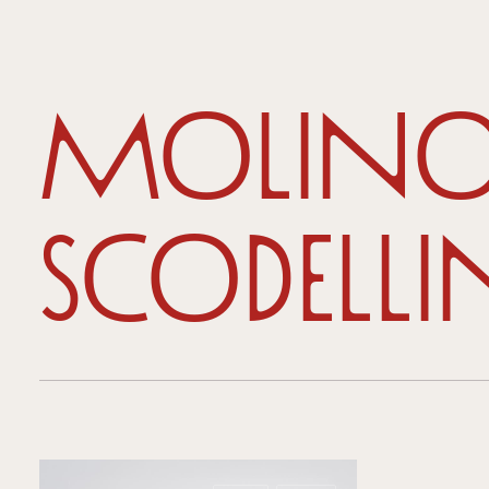
Molin
Scodell