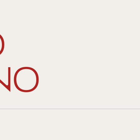
o
ino