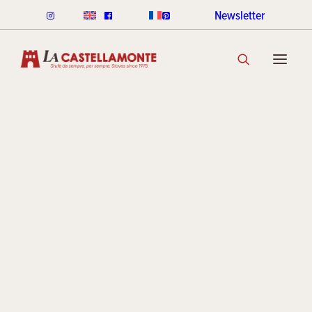
Newsletter
STUFE CLASSICHE
UPSIDE D
CLASSICHE LEGNA
CLASSICHE PELLET
GAMMA COLORI CLASSICHE
SCOPRI LA COLLEZIONE
Mirco
STUFE STACK
LINEA ROUND STACK
LINEA CUBI STACK
Denicolò
COOKIN STACK
MINI STACK
GAMMA COLORI STACK