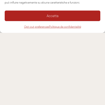
può influire negativamente su alcune caratteristiche e funzioni.
Accetta
Opt-out preferences
Politique de confidentialité
Lire aussi
NOUVELLES
PRODUITS