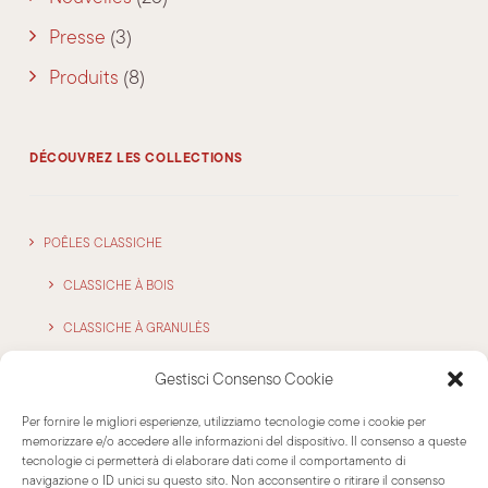
Presse
(3)
Produits
(8)
DÉCOUVREZ LES COLLECTIONS
POÊLES CLASSICHE
CLASSICHE À BOIS
CLASSICHE À GRANULÈS
POÊLES ‘STACK’
Gestisci Consenso Cookie
OUTDOOR
Per fornire le migliori esperienze, utilizziamo tecnologie come i cookie per
memorizzare e/o accedere alle informazioni del dispositivo. Il consenso a queste
ATELIER
tecnologie ci permetterà di elaborare dati come il comportamento di
navigazione o ID unici su questo sito. Non acconsentire o ritirare il consenso