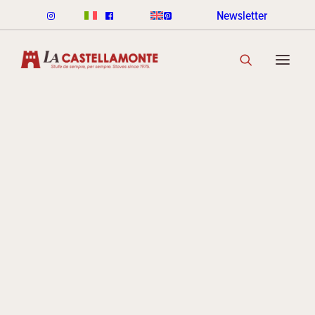
Newsletter
POÊLES CLASSICHE
Surfaces
CLASSICHE À BOIS
CLASSICHE À GRANULÈS
GAMME DE COULEURS CLASSICHE
DÉCOUVRIR LA COLLECTION
qui
POÊLES STACK
LIGNE ROUND STACK
LIGNE CUBI STACK
change
COOKIN STACK
MINI STACK
GAMME DE COULEURS STACK