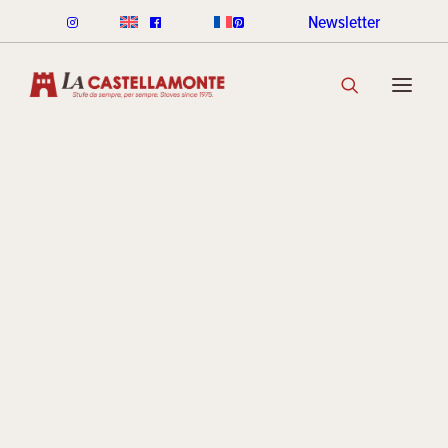
Newsletter
STUFE CLASSICHE
CLASSICHE LEGNA
CLASSICHE PELLET
GAMMA COLORI CLASSICHE
SCOPRI LA COLLEZIONE
STUFE STACK
LINEA ROUND STACK
LINEA CUBI STACK
COOKIN STACK
MINI STACK
GAMMA COLORI STACK