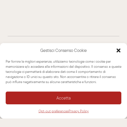
Hai guardato
Gestisci Consenso Cookie
Volutamen
Per fornire le migliori esperienze, utilizziamo tecnologie come i cookie per
memorizzare e/o accedere alle informazioni del dispositivo. Il consenso a queste
tecnologie ci permetterà di elaborare dati come il comportamento di
navigazione o ID unici su questo sito. Non acconsentire o ritirare il consenso
Pellet
può influire negativamente su alcune caratteristiche e funzioni.
Accetta
Opt-out preferences
Privacy Policy
Sei interessato a questo prodotto?