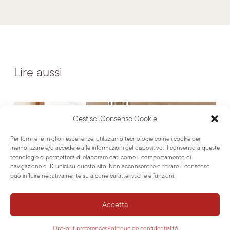
Lire aussi
Gestisci Consenso Cookie
NOUVELLES
PRODUITS
Per fornire le migliori esperienze, utilizziamo tecnologie come i cookie per
memorizzare e/o accedere alle informazioni del dispositivo. Il consenso a queste
tecnologie ci permetterà di elaborare dati come il comportamento di
navigazione o ID unici su questo sito. Non acconsentire o ritirare il consenso
può influire negativamente su alcune caratteristiche e funzioni.
Accetta
Opt-out preferences
Politique de confidentialité