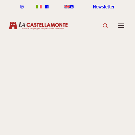
Newsletter
POÊLES CLASSICHE
Joyeuses
CLASSICHE À BOIS
CLASSICHE À GRANULÈS
GAMME DE COULEURS CLASSICHE
DÉCOUVRIR LA COLLECTION
fêtes et
POÊLES STACK
LIGNE ROUND STACK
LIGNE CUBI STACK
bonne
COOKIN STACK
MINI STACK
GAMME DE COULEURS STACK