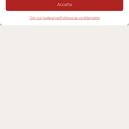
CONTACTS
Accetta
Opt-out preferences
Politique de confidentialité
NEWSLETTER
ASSISTANCE
CONTACTS
INFORMATIONS
MENTIONS LÉGALES
COOKIE POLICY
POLITIQUE DE CONFIDENTIALITÉ
PLAN DU SITE