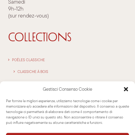
Samedi
9h-12h
(sur rendez-vous)
COLLECTIONS
POÊLES CLASSICHE
CLASSICHE À BOIS
CLASSICHE À GRANULÈS
Gestisci Consenso Cookie
POÊLES ‘STACK’
Per fornire le migliori esperienze, utilizziamo tecnologie come i cookie per
memorizzare e/o accedere alle informazioni del dispositivo. Il consenso a queste
OUTDOOR
tecnologie ci permetterà di elaborare dati come il comportamento di
navigazione o ID unici su questo sito. Non acconsentire o ritirare il consenso
ATELIER
può influire negativamente su alcune caratteristiche e funzioni.