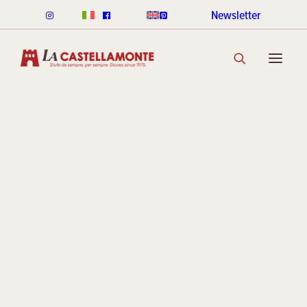
Newsletter
POÊLES CLASSICHE
Noël
CLASSICHE À BOIS
CLASSICHE À GRANULÈS
GAMME DE COULEURS CLASSICHE
DÉCOUVRIR LA COLLECTION
POÊLES STACK
Archives
LIGNE ROUND STACK
LIGNE CUBI STACK
COOKIN STACK
MINI STACK
GAMME DE COULEURS STACK