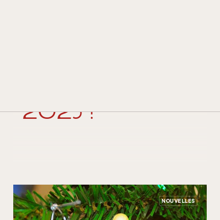
HISTOIRE ET TRADITION
TECHNOLOGIE ET INNOVATION
PRIX ET DISTINCTIONS
22 décembre 2024
Joyeuses fêtes et
CONTACTS
bonne année
REVENDEURS
2025 !
NOUVELLES