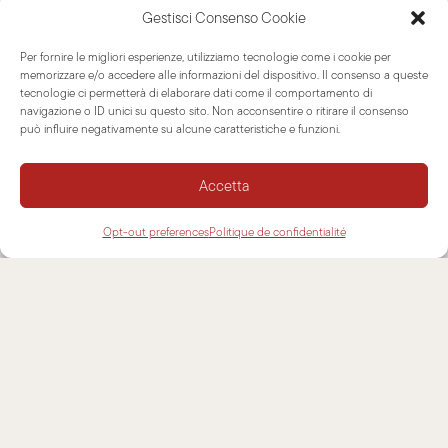
Gestisci Consenso Cookie
POÊLES ‘STACK’
Per fornire le migliori esperienze, utilizziamo tecnologie come i cookie per
memorizzare e/o accedere alle informazioni del dispositivo. Il consenso a queste
OUTDOOR
tecnologie ci permetterà di elaborare dati come il comportamento di
navigazione o ID unici su questo sito. Non acconsentire o ritirare il consenso
ATELIER
può influire negativamente su alcune caratteristiche e funzioni.
CONTACTS
Accetta
Opt-out preferences
Politique de confidentialité
NEWSLETTER
ASSISTANCE
CONTACTS
INFORMATIONS