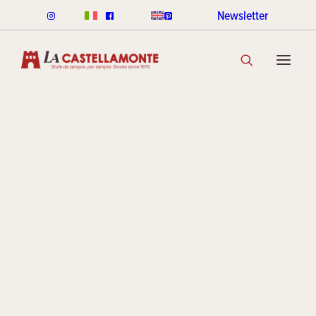
Newsletter
POÊLES CLASSICHE
Ottago
CLASSICHE À BOIS
CLASSICHE À GRANULÈS
GAMME DE COULEURS CLASSICHE
DÉCOUVRIR LA COLLECTION
POÊLES STACK
Archives
LIGNE ROUND STACK
LIGNE CUBI STACK
COOKIN STACK
MINI STACK
GAMME DE COULEURS STACK