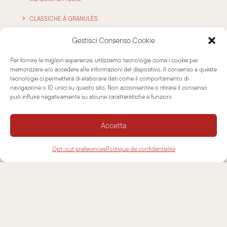
CLASSICHE À GRANULÈS
POÊLES ‘STACK’
Gestisci Consenso Cookie
OUTDOOR
Per fornire le migliori esperienze, utilizziamo tecnologie come i cookie per
memorizzare e/o accedere alle informazioni del dispositivo. Il consenso a queste
ATELIER
tecnologie ci permetterà di elaborare dati come il comportamento di
navigazione o ID unici su questo sito. Non acconsentire o ritirare il consenso
può influire negativamente su alcune caratteristiche e funzioni.
CONTACTS
Accetta
Opt-out preferences
Politique de confidentialité
NEWSLETTER
ASSISTANCE
CONTACTS