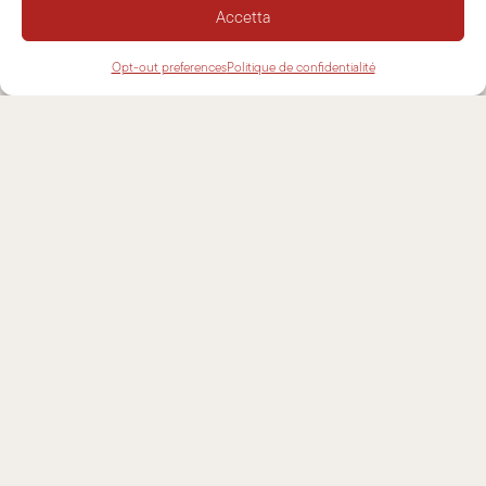
CONTACTS
Accetta
Opt-out preferences
Politique de confidentialité
NEWSLETTER
ASSISTANCE
CONTACTS
INFORMATIONS
MENTIONS LÉGALES
COOKIE POLICY
POLITIQUE DE CONFIDENTIALITÉ
PLAN DU SITE