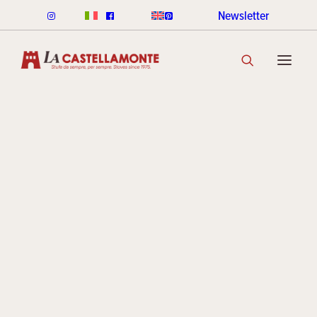
Newsletter
POÊLES CLASSICHE
Été
CLASSICHE À BOIS
CLASSICHE À GRANULÈS
GAMME DE COULEURS CLASSICHE
DÉCOUVRIR LA COLLECTION
POÊLES STACK
Archives
LIGNE ROUND STACK
LIGNE CUBI STACK
COOKIN STACK
MINI STACK
GAMME DE COULEURS STACK