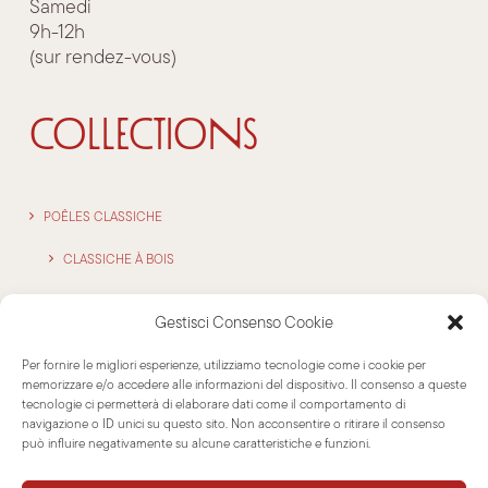
Samedi
9h-12h
(sur rendez-vous)
COLLECTIONS
POÊLES CLASSICHE
CLASSICHE À BOIS
CLASSICHE À GRANULÈS
Gestisci Consenso Cookie
POÊLES ‘STACK’
Per fornire le migliori esperienze, utilizziamo tecnologie come i cookie per
memorizzare e/o accedere alle informazioni del dispositivo. Il consenso a queste
OUTDOOR
tecnologie ci permetterà di elaborare dati come il comportamento di
navigazione o ID unici su questo sito. Non acconsentire o ritirare il consenso
ATELIER
può influire negativamente su alcune caratteristiche e funzioni.